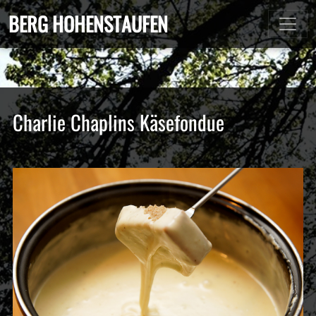
BERG HOHENSTAUFEN
Charlie Chaplins Käsefondue